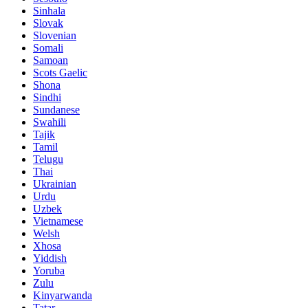
Sinhala
Slovak
Slovenian
Somali
Samoan
Scots Gaelic
Shona
Sindhi
Sundanese
Swahili
Tajik
Tamil
Telugu
Thai
Ukrainian
Urdu
Uzbek
Vietnamese
Welsh
Xhosa
Yiddish
Yoruba
Zulu
Kinyarwanda
Tatar