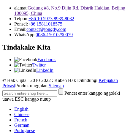
alamat:
Gedung #8, No.9 Dijin Rd, Distrik Haidian, Beijing
100095, China
Telpon:
+86 10 5973 8939-8032
Ponsel:
+86 15811018575
Email:
contact@tongdy.com
WhatsApp:
0086-15010290079
Tindakake Kita
Facebook
Twitter
LinkedIn
© Hak Cipta - 2010-2022 : Kabeh Hak Dilindungi.
Kebijakan
Privasi
Produk unggulan,
Sitemap
Pencet enter kanggo nggoleki
utawa ESC kanggo nutup
English
Chinese
French
German
Portuguese