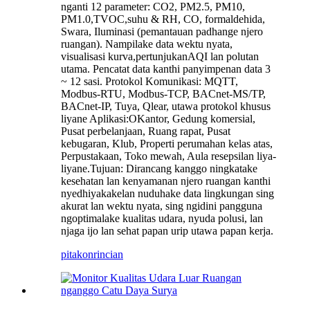
nganti 12 parameter: CO2, PM2.5, PM10,
PM1.0,
TVOC,
suhu & RH, CO, formaldehida,
Swara, Iluminasi (pemantauan padhange njero
ruangan). Nampilake data wektu nyata,
visualisasi kurva,
pertunjukan
AQI lan polutan
utama. Pencatat data kanthi panyimpenan data 3
~ 12 sasi. Protokol Komunikasi: MQTT,
Modbus-RTU, Modbus-TCP, BACnet-MS/TP,
BACnet-IP, Tuya, Qlear, utawa protokol khusus
liyane Aplikasi:
O
Kantor, Gedung komersial,
Pusat perbelanjaan, Ruang rapat, Pusat
kebugaran, Klub, Properti perumahan kelas atas,
Perpustakaan, Toko mewah, Aula resepsi
lan liya-
liyane.
Tujuan: Dirancang kanggo ningkatake
kesehatan lan kenyamanan njero ruangan kanthi
nyedhiyakake
lan nuduhake
data lingkungan sing
akurat lan wektu nyata, sing ngidini pangguna
ngoptimalake kualitas udara, nyuda polusi, lan
njaga
ijo lan sehat
papan urip utawa papan kerja.
pitakon
rincian