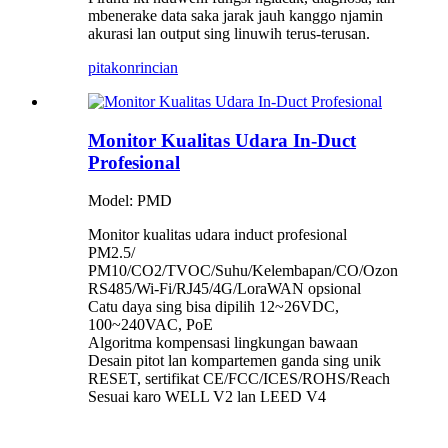
mbenerake data saka jarak jauh kanggo njamin
akurasi lan output sing linuwih terus-terusan.
pitakon
rincian
Monitor Kualitas Udara In-Duct
Profesional
Model: PMD
Monitor kualitas udara induct profesional
PM2.5/
PM10/CO2/TVOC/Suhu/Kelembapan/CO/Ozon
RS485/Wi-Fi/RJ45/4G/LoraWAN opsional
Catu daya sing bisa dipilih 12~26VDC,
100~240VAC, PoE
Algoritma kompensasi lingkungan bawaan
Desain pitot lan kompartemen ganda sing unik
RESET, sertifikat CE/FCC/ICES/ROHS/Reach
Sesuai karo WELL V2 lan LEED V4