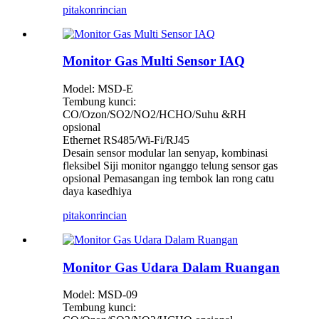
pitakon
rincian
Monitor Gas Multi Sensor IAQ
Model: MSD-E
Tembung kunci:
CO/Ozon/SO2/NO2/HCHO/Suhu &RH
opsional
Ethernet RS485/Wi-Fi/RJ45
Desain sensor modular lan senyap, kombinasi
fleksibel Siji monitor nganggo telung sensor gas
opsional Pemasangan ing tembok lan rong catu
daya kasedhiya
pitakon
rincian
Monitor Gas Udara Dalam Ruangan
Model: MSD-09
Tembung kunci: