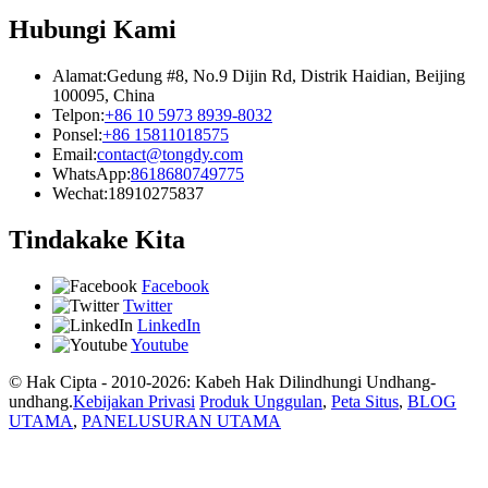
Hubungi Kami
Alamat:
Gedung #8, No.9 Dijin Rd, Distrik Haidian, Beijing
100095, China
Telpon:
+86 10 5973 8939-8032
Ponsel:
+86 15811018575
Email:
contact@tongdy.com
WhatsApp:
8618680749775
Wechat:
18910275837
Tindakake Kita
Facebook
Twitter
LinkedIn
Youtube
© Hak Cipta - 2010-2026: Kabeh Hak Dilindhungi Undhang-
undhang.
Kebijakan Privasi
Produk Unggulan
,
Peta Situs
,
BLOG
UTAMA
,
PANELUSURAN UTAMA