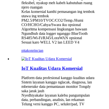
fleksibel, nyakup meh kabeh kabutuhan ruang
njero ruangan
Kelas komersial kanthi pemasangan ing tembok
utawa ing tembok
PM2.5/PM10/TVOC/CO2/Temp./Humi
CO/HCHO/Cahya/Swara iku opsional
Algoritma kompensasi lingkungan bawaan
Ngundhuh data logger nganggo BlueTooth
RS485/Wi-Fi/RJ45/LoraWAN opsional
Sesuai karo WELL V2 lan LEED V4
pitakon
rincian
IoT Kualitas Udara Komersial
Platform data profesional kanggo kualitas udara
Sistem layanan kanggo nglacak, diagnosa, lan
mbenerake data pemantauan monitor Tongdy
saka jarak jauh
Nyedhiyakake layanan kalebu pangumpulan
data, perbandingan, analisis, lan rekaman
Telung versi kanggo PC, seluler/pad, TV