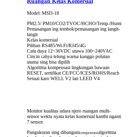
Ruangan Kelas Komersial
Model: MSD-18
PM2.5/ PM10/CO2/TVOC/HCHO/Temp./Humi
Pemasangan ing tembok/pemasangan ing langit-
langit
Kelas komersial
Pilihan RS485/Wi-Fi/RJ45/4G
Catu daya 12~36VDC utawa 100~240VAC
Cincin cahya telung warna kanggo polutan
utama sing bisa dipilih
Algoritma kompensasi lingkungan bawaan
RESET, sertifikat CE/FCC/ICES/ROHS/Reach
Sesuai karo WELL V2 lan LEED V4
Monitor kualitas udara njero ruangan multi-
sensor wektu nyata kelas komersial kanthi nganti
7 sensor.
Pangukuran sing dibangun
algoritma
kompensasi