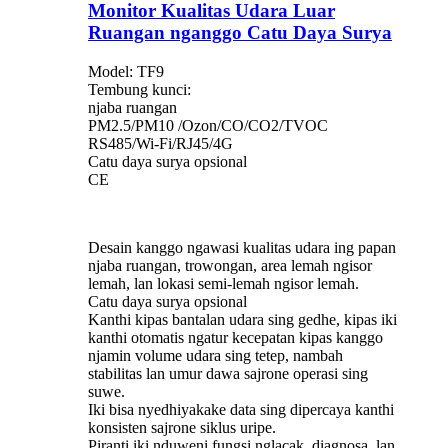
Monitor Kualitas Udara Luar
Ruangan nganggo Catu Daya Surya
Model: TF9
Tembung kunci:
njaba ruangan
PM2.5/PM10 /Ozon/CO/CO2/TVOC
RS485/Wi-Fi/RJ45/4G
Catu daya surya opsional
CE
Desain kanggo ngawasi kualitas udara ing papan
njaba ruangan, trowongan, area lemah ngisor
lemah, lan lokasi semi-lemah ngisor lemah.
Catu daya surya opsional
Kanthi kipas bantalan udara sing gedhe, kipas iki
kanthi otomatis ngatur kecepatan kipas kanggo
njamin volume udara sing tetep, nambah
stabilitas lan umur dawa sajrone operasi sing
suwe.
Iki bisa nyedhiyakake data sing dipercaya kanthi
konsisten sajrone siklus uripe.
Piranti iki nduweni fungsi nglacak, diagnosa, lan