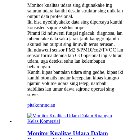
Monitor kualitas udara sing digunakake ing
saluran udara kanthi desain struktur sing unik lan
output data profesional.
Iki bisa nyedhiyakake data sing dipercaya kanthi
konsisten sajrone siklus uripe.
Piranti iki nduweni fungsi nglacak, diagnosa, lan
mbenerake data saka jarak jauh kanggo njamin
akurasi lan output sing linuwih terus-terusan.
Iki nduweni sensor PM2.5/PM10/co2/TVOC lan
sensor formaldehida lan CO opsional ing saluran
udara, uga deteksi suhu lan kelembapan
bebarengan.
Kanthi kipas bantalan udara sing gedhe, kipas iki
kanthi otomatis ngatur kecepatan kipas kanggo
njamin volume udara sing tetep, nambah
stabilitas lan umur dawa sajrone operasi sing
suwe.
pitakon
rincian
Monitor Kualitas Udara Dalam