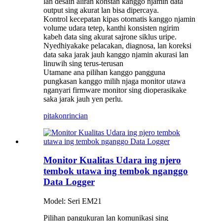
lan desain aliran konstan kanggo njamin data
output sing akurat lan bisa dipercaya.
Kontrol kecepatan kipas otomatis kanggo njamin
volume udara tetep, kanthi konsisten ngirim
kabeh data sing akurat sajrone siklus uripe.
Nyedhiyakake pelacakan, diagnosa, lan koreksi
data saka jarak jauh kanggo njamin akurasi lan
linuwih sing terus-terusan
Utamane ana pilihan kanggo pangguna
pungkasan kanggo milih njaga monitor utawa
nganyari firmware monitor sing dioperasikake
saka jarak jauh yen perlu.
pitakon
rincian
Monitor Kualitas Udara ing njero
tembok utawa ing tembok nganggo
Data Logger
Model: Seri EM21
Pilihan pangukuran lan komunikasi sing