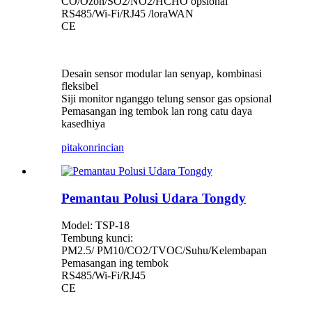
CO/Ozon/SO2/NO2/HCHO opsional
RS485/Wi-Fi/RJ45 /loraWAN
CE
Desain sensor modular lan senyap, kombinasi
fleksibel
Siji monitor nganggo telung sensor gas opsional
Pemasangan ing tembok lan rong catu daya
kasedhiya
pitakon
rincian
Pemantau Polusi Udara Tongdy
Model: TSP-18
Tembung kunci:
PM2.5/ PM10/CO2/TVOC/Suhu/Kelembapan
Pemasangan ing tembok
RS485/Wi-Fi/RJ45
CE