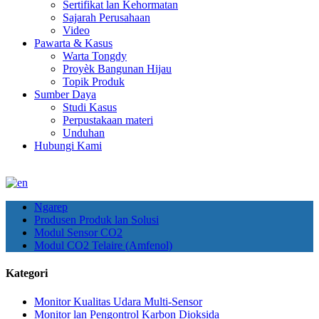
Sertifikat lan Kehormatan
Sajarah Perusahaan
Video
Pawarta & Kasus
Warta Tongdy
Proyèk Bangunan Hijau
Topik Produk
Sumber Daya
Studi Kasus
Perpustakaan materi
Unduhan
Hubungi Kami
Ngarep
Produsen Produk lan Solusi
Modul Sensor CO2
Modul CO2 Telaire (Amfenol)
Kategori
Monitor Kualitas Udara Multi-Sensor
Monitor lan Pengontrol Karbon Dioksida