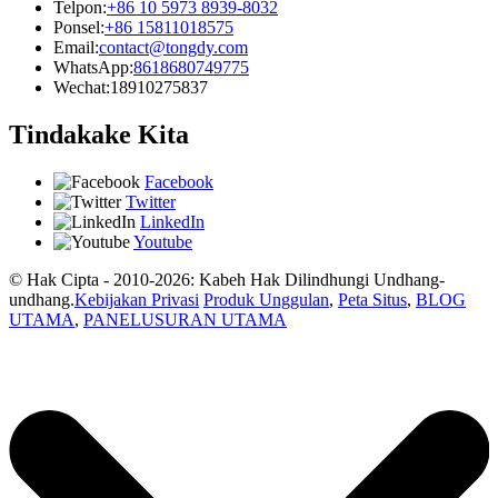
Telpon:
+86 10 5973 8939-8032
Ponsel:
+86 15811018575
Email:
contact@tongdy.com
WhatsApp:
8618680749775
Wechat:
18910275837
Tindakake Kita
Facebook
Twitter
LinkedIn
Youtube
© Hak Cipta - 2010-2026: Kabeh Hak Dilindhungi Undhang-
undhang.
Kebijakan Privasi
Produk Unggulan
,
Peta Situs
,
BLOG
UTAMA
,
PANELUSURAN UTAMA