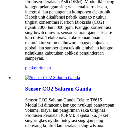
Produsen Peralatan Asli (OEM). Modul iki cocog
kanggo pelanggan sing wis kenal karo desain,
integrasi, lan penanganan komponen elektronik.
Kabeh unit dikalibrasi pabrik kanggo ngukur
tingkat konsentrasi Karbon Dioksida (CO2)
nganti 2000 lan 5000 ppm. Kanggo konsentrasi
sing luwih dhuwur, sensor saluran ganda Telaire
kasedhiya. Telaire nawakake kemampuan
manufaktur volume dhuwur, tenaga penjualan
global, lan sumber daya teknik tambahan kanggo
ndhukung kabutuhan aplikasi penginderaan
sampeyan.
pitakon
rincian
Sensor CO2 Saluran Ganda
Sensor CO2 Saluran Ganda Telaire T6615
Modul iki dirancang kanggo nyukupi pangarepan
volume, biaya, lan pangiriman saka Original
Produsen Peralatan (OEM). Kajaba iku, paket
sing ringkes ngidini integrasi sing gampang
menyang kontrol lan peralatan sing wis ana.