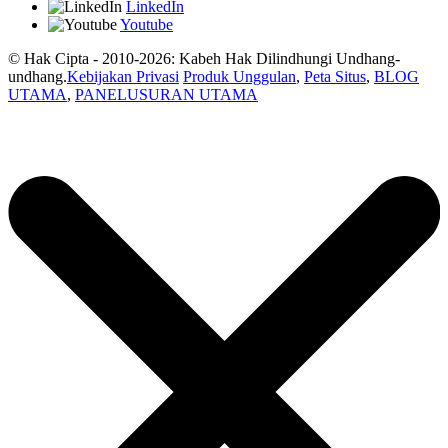
LinkedIn
Youtube
© Hak Cipta - 2010-2026: Kabeh Hak Dilindhungi Undhang-
undhang.
Kebijakan Privasi
Produk Unggulan
,
Peta Situs
,
BLOG
UTAMA
,
PANELUSURAN UTAMA