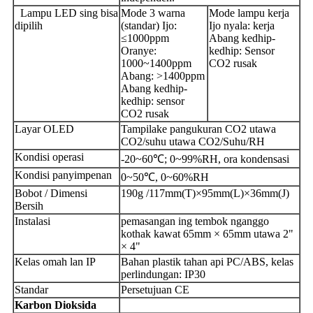
Lampu LED sing bisa
Mode 3 warna
Mode lampu kerja
dipilih
(standar) Ijo:
Ijo nyala: kerja
≤1000ppm
Abang kedhip-
Oranye:
kedhip: Sensor
1000~1400ppm
CO2 rusak
Abang: >1400ppm
Abang kedhip-
kedhip: sensor
CO2 rusak
Layar OLED
Tampilake pangukuran CO2 utawa
CO2/suhu utawa CO2/Suhu/RH
Kondisi operasi
-20~60℃; 0~99%RH, ora kondensasi
Kondisi panyimpenan
0~50℃, 0~60%RH
Bobot / Dimensi
190g /117mm(T)×95mm(L)×36mm(J)
Bersih
Instalasi
pemasangan ing tembok nganggo
kothak kawat 65mm × 65mm utawa 2"
× 4"
Kelas omah lan IP
Bahan plastik tahan api PC/ABS, kelas
perlindungan: IP30
Standar
Persetujuan CE
Karbon
Dioksida