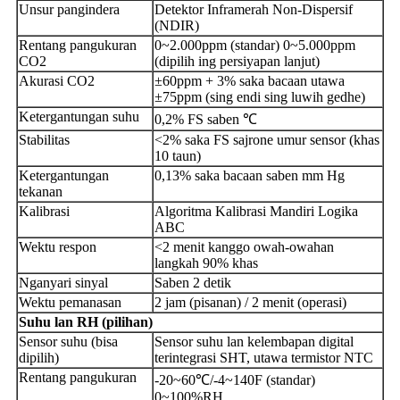
Unsur pangindera
Detektor Inframerah Non-Dispersif
(NDIR)
Rentang pangukuran
0~2.000ppm (standar) 0~5.000ppm
CO2
(dipilih ing persiyapan lanjut)
Akurasi CO2
±60ppm + 3% saka bacaan utawa
±75ppm (sing endi sing luwih gedhe)
Ketergantungan suhu
0,2% FS saben ℃
Stabilitas
<2% saka FS sajrone umur sensor (khas
10 taun)
Ketergantungan
0,13% saka bacaan saben mm Hg
tekanan
Kalibrasi
Algoritma Kalibrasi Mandiri Logika
ABC
Wektu respon
<2 menit kanggo owah-owahan
langkah 90% khas
Nganyari sinyal
Saben 2 detik
Wektu pemanasan
2 jam (pisanan) / 2 menit (operasi)
Suhu
lan
RH
(pilihan)
Sensor suhu (bisa
Sensor suhu lan kelembapan digital
dipilih)
terintegrasi SHT, utawa termistor NTC
Rentang pangukuran
-20~60℃/-4~140F (standar)
0~100%RH