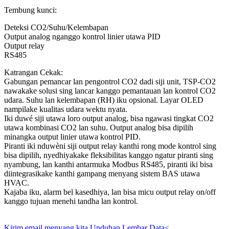
Tembung kunci:
Deteksi CO2/Suhu/Kelembapan
Output analog nganggo kontrol linier utawa PID
Output relay
RS485
Katrangan Cekak:
Gabungan pemancar lan pengontrol CO2 dadi siji unit, TSP-CO2
nawakake solusi sing lancar kanggo pemantauan lan kontrol CO2
udara. Suhu lan kelembapan (RH) iku opsional. Layar OLED
nampilake kualitas udara wektu nyata.
Iki duwé siji utawa loro output analog, bisa ngawasi tingkat CO2
utawa kombinasi CO2 lan suhu. Output analog bisa dipilih
minangka output linier utawa kontrol PID.
Piranti iki nduwèni siji output relay kanthi rong mode kontrol sing
bisa dipilih, nyedhiyakake fleksibilitas kanggo ngatur piranti sing
nyambung, lan kanthi antarmuka Modbus RS485, piranti iki bisa
diintegrasikake kanthi gampang menyang sistem BAS utawa
HVAC.
Kajaba iku, alarm bel kasedhiya, lan bisa micu output relay on/off
kanggo tujuan menehi tandha lan kontrol.
Kirim email menyang kita
Unduhan Lembar Data<