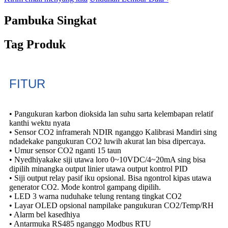
Pambuka Singkat
Tag Produk
FITUR
• Pangukuran karbon dioksida lan suhu sarta kelembapan relatif
kanthi wektu nyata
• Sensor CO2 inframerah NDIR nganggo Kalibrasi Mandiri sing
ndadekake pangukuran CO2 luwih akurat lan bisa dipercaya.
• Umur sensor CO2 nganti 15 taun
• Nyedhiyakake siji utawa loro 0~10VDC/4~20mA sing bisa
dipilih minangka output linier utawa output kontrol PID
• Siji output relay pasif iku opsional. Bisa ngontrol kipas utawa
generator CO2. Mode kontrol gampang dipilih.
• LED 3 warna nuduhake telung rentang tingkat CO2
• Layar OLED opsional nampilake pangukuran CO2/Temp/RH
• Alarm bel kasedhiya
• Antarmuka RS485 nganggo Modbus RTU