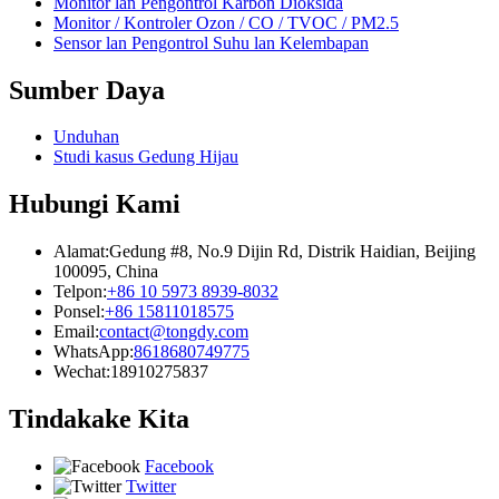
Monitor lan Pengontrol Karbon Dioksida
Monitor / Kontroler Ozon / CO / TVOC / PM2.5
Sensor lan Pengontrol Suhu lan Kelembapan
Sumber Daya
Unduhan
Studi kasus Gedung Hijau
Hubungi Kami
Alamat:
Gedung #8, No.9 Dijin Rd, Distrik Haidian, Beijing
100095, China
Telpon:
+86 10 5973 8939-8032
Ponsel:
+86 15811018575
Email:
contact@tongdy.com
WhatsApp:
8618680749775
Wechat:
18910275837
Tindakake Kita
Facebook
Twitter