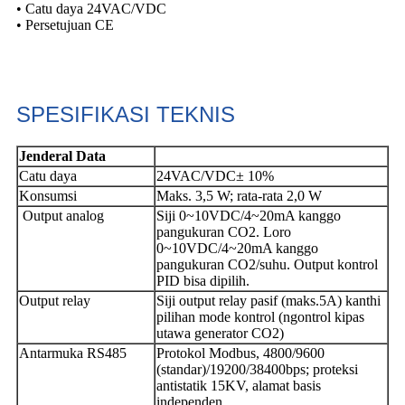
• Catu daya 24VAC/VDC
• Persetujuan CE
SPESIFIKASI TEKNIS
Jenderal
Data
Catu daya
24VAC/VDC± 10%
Konsumsi
Maks. 3,5 W; rata-rata 2,0 W
Output analog
Siji 0~10VDC/4~20mA kanggo
pangukuran CO2. Loro
0~10VDC/4~20mA kanggo
pangukuran CO2/suhu. Output kontrol
PID bisa dipilih.
Output relay
Siji output relay pasif (maks.5A) kanthi
pilihan mode kontrol (ngontrol kipas
utawa generator CO2)
Antarmuka RS485
Protokol Modbus, 4800/9600
(standar)/19200/38400bps; proteksi
antistatik 15KV, alamat basis
independen.